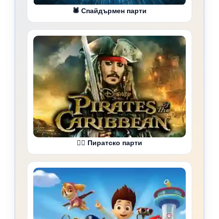
🕷️ Спайдърмен парти
🏴‍☠️ Пиратско парти