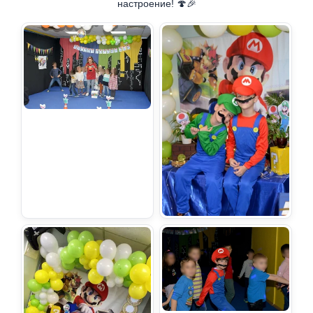
настроение! 🍄🎉