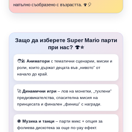
напълно съобразено с възрастта. 🍄🎈
Защо да изберете Super Mario парти
при нас? 🍄⭐
🧑‍🎤
Аниматори
с тематични сценарии, мисии и
роли, които държат децата във „нивото“ от
начало до край.
🚀
Динамични игри
– лов на монетки, „тухлени“
предизвикателства, спасителна мисия на
принцесата и финален „финиш“ с награди.
🪩
Музика и танци
– парти микс + опция за
фолиева дискотека за още по-уау ефект.