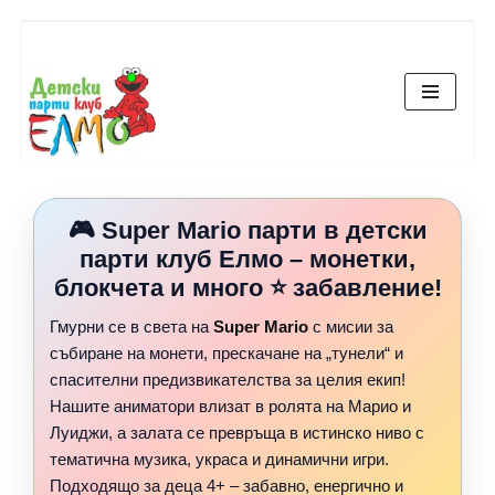
Продължете
към
съдържанието
🎮 Super Mario парти в
детски
парти клуб Елмо
– монетки,
блокчета и много ⭐ забавление!
Гмурни се в света на
Super Mario
с мисии за
събиране на монети, прескачане на „тунели“ и
спасителни предизвикателства за целия екип!
Нашите аниматори влизат в ролята на Марио и
Луиджи, а залата се превръща в истинско ниво с
тематична музика, украса и динамични игри.
Подходящо за деца 4+ – забавно, енергично и