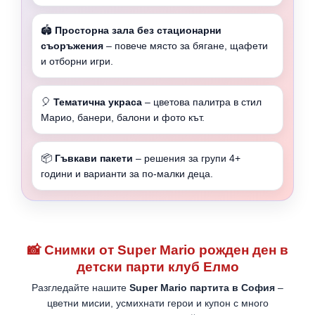
🏟️
Просторна зала без стационарни
съоръжения
– повече място за бягане, щафети
и отборни игри.
🎈
Тематична украса
– цветова палитра в стил
Марио, банери, балони и фото кът.
📦
Гъвкави пакети
– решения за групи 4+
години и варианти за по-малки деца.
📸 Снимки от Super Mario рожден ден в
детски парти клуб Елмо
Разгледайте нашите
Super Mario партита в София
–
цветни мисии, усмихнати герои и купон с много